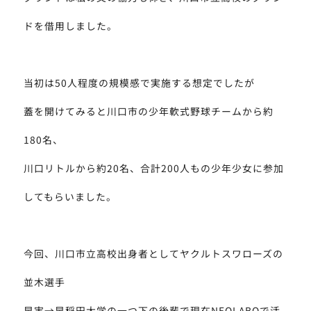
ドを借用しました。
当初は50人程度の規模感で実施する想定でしたが
蓋を開けてみると川口市の少年軟式野球チームから約
180名、
川口リトルから約20名、合計200人もの少年少女に参加
TOP
してもらいました。
PRODUCTS
INFORMATION
今回、川口市立高校出身者としてヤクルトスワローズの
並木選手
SEMINAR
早実→早稲田大学の一つ下の後輩で現在NEOLABOで活