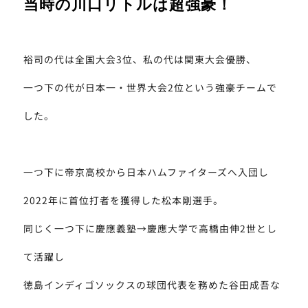
当時の川口リトルは超強豪！
裕司の代は全国大会3位、私の代は関東大会優勝、
一つ下の代が日本一・世界大会2位という強豪チームで
した。
一つ下に帝京高校から日本ハムファイターズへ入団し
2022年に首位打者を獲得した松本剛選手。
同じく一つ下に慶應義塾→慶應大学で高橋由伸2世とし
て活躍し
徳島インディゴソックスの球団代表を務めた谷田成吾な